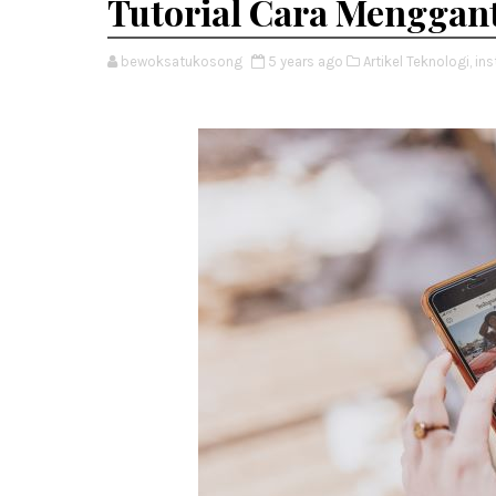
Tutorial Cara Menggan
bewoksatukosong
5 years ago
Artikel Teknologi,
ins