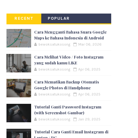
RECENT
POPULAR
Cara Mengganti Bahasa Suara Google
Maps ke Bahasa Indonesia di Android
bewoksatukosong
Mar 06, 2026
Cara Melihat Video / Foto Instagram
yang sudah kamu LIKE
bewoksatukosong
Apr 06, 2025
Cara Mematikan Backup Otomatis
Google Photos di Handphone
bewoksatukosong
Apr 06, 2025
Tutorial Ganti Password Instagram
(with Screenshot Gambar)
bewoksatukosong
Jan 29, 2025
Tutorial Cara Ganti Email Instagram di
Laptop / PC