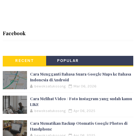
Facebook
RECENT
POPULAR
Cara Mengganti Bahasa Suara Google Maps ke Bahasa
Indonesia di Android
bewoksatukosong
Mar 06, 2026
Cara Melihat Video / Foto Instagram yang sudah kamu
LIKE
bewoksatukosong
Apr 06, 2025
Cara Mematikan Backup Otomatis Google Photos di
Handphone
bewoksatukosong
Apr 06, 2025