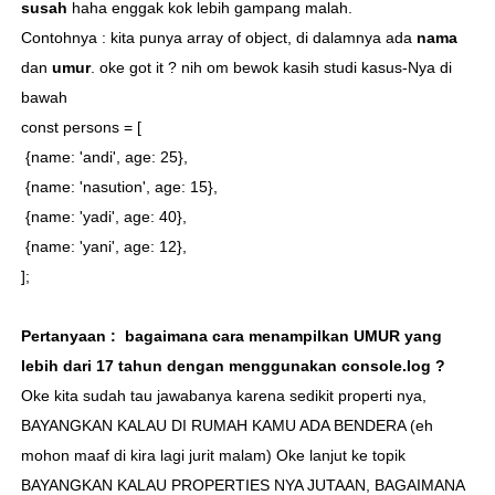
susah
haha enggak kok lebih gampang malah.
Contohnya : kita punya array of object, di dalamnya ada
nama
dan
umur
. oke got it ? nih om bewok kasih studi kasus-Nya di
bawah
const persons = [
{name: 'andi', age: 25},
{name: 'nasution', age: 15},
{name: 'yadi', age: 40},
{name: 'yani', age: 12},
];
Pertanyaan : bagaimana cara menampilkan UMUR yang
lebih dari 17 tahun dengan menggunakan console.log ?
Oke kita sudah tau jawabanya karena sedikit properti nya,
BAYANGKAN KALAU DI RUMAH KAMU ADA BENDERA (eh
mohon maaf di kira lagi jurit malam) Oke lanjut ke topik
BAYANGKAN KALAU PROPERTIES NYA JUTAAN, BAGAIMANA