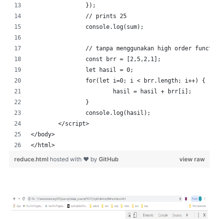
		});
		// prints 25
		console.log(sum);
		// tanpa menggunakan high order functi
		const brr = [2,5,2,1];
		let hasil = 0;
		for(let i=0; i < brr.length; i++) {
			hasil = hasil + brr[i];
		}
		console.log(hasil);
	</script>
</body>
</html>
reduce.html
hosted with ❤ by
GitHub
view raw