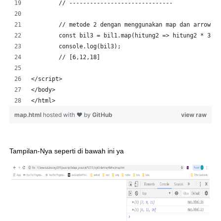
	// ------------------------------
	// metode 2 dengan menggunakan map dan arrow f
	const bil3 = bil1.map(hitung2 => hitung2 * 3);
	console.log(bil3);
	// [6,12,18]
</script>
</body>
</html>
map.html
hosted with ❤ by
GitHub
view raw
Tampilan-Nya seperti di bawah ini ya