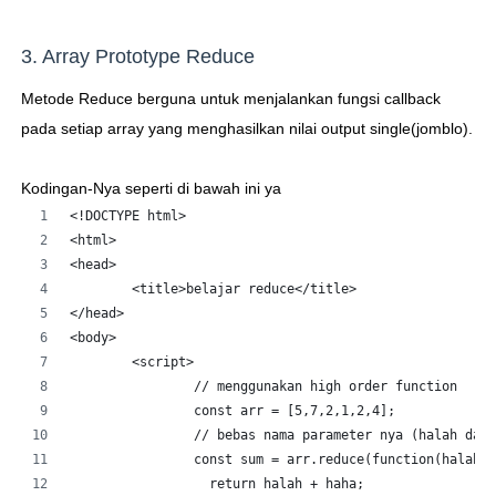
3. Array Prototype Reduce
Metode Reduce berguna untuk menjalankan fungsi callback
pada setiap array yang menghasilkan nilai output single(jomblo).
Kodingan-Nya seperti di bawah ini ya
<!DOCTYPE html>
<html>
<head>
	<title>belajar reduce</title>
</head>
<body>
	<script>
		// menggunakan high order function
		const arr = [5,7,2,1,2,4];
		// bebas nama parameter nya (halah dan
		const sum = arr.reduce(function(halah,
		  return halah + haha;