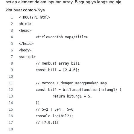
setiap
element dalam inputan array. Bingung ya langsung aja
kita buat contoh-Nya
<!DOCTYPE html>
<html>
<head>
	<title>contoh map</title>
</head>
<body>
<script>
	// membuat array bil1
	const bil1 = [2,4,6];
	// metode 1 dengan menggunakan map
	const bil2 = bil1.map(function(hitung1) {
		return hitung1 + 5;
	})
	// 5+2 | 5+4 | 5+6
	console.log(bil2);
	// [7,9,11]