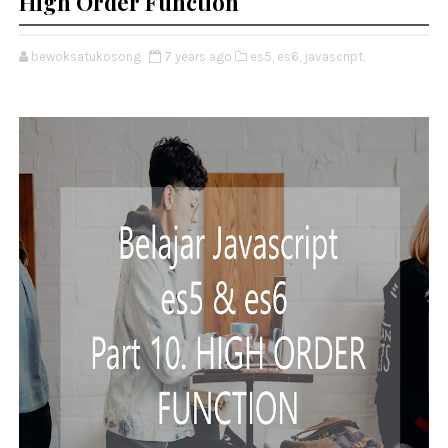
High Order Function
bewoksatukosong
7 years ago
es5,
es6,
javascript,