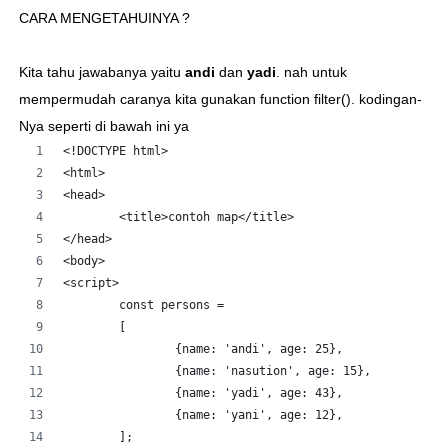
CARA MENGETAHUINYA ?
Kita tahu jawabanya yaitu
andi
dan
yadi
. nah untuk
mempermudah caranya kita gunakan function filter(). kodingan-
Nya seperti di bawah ini ya
<!DOCTYPE html>
<html>
<head>
	<title>contoh map</title>
</head>
<body>
<script>
	const persons = 
	[
		{name: 'andi', age: 25},
		{name: 'nasution', age: 15},
		{name: 'yadi', age: 43},
		{name: 'yani', age: 12},
	];