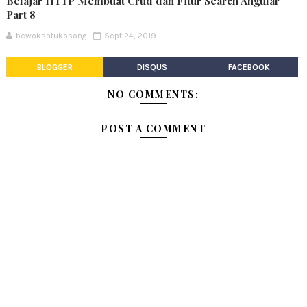
Belajar HTTP Membuat Crud dan Fitur Search Angular
Part 8
bewoksatukosong
Sept 24, 2019
BLOGGER
DISQUS
FACEBOOK
NO COMMENTS:
POST A COMMENT