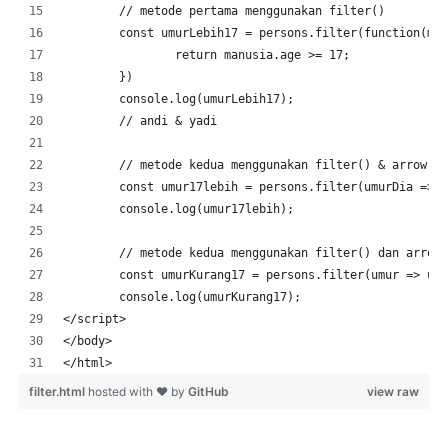
	// metode pertama menggunakan filter()
	const umurLebih17 = persons.filter(function(ma
		return manusia.age >= 17;
	})
	console.log(umurLebih17);
	// andi & yadi
	// metode kedua menggunakan filter() & arrow f
	const umur17lebih = persons.filter(umurDia => 
	console.log(umur17lebih);
	// metode kedua menggunakan filter() dan arrow
	const umurKurang17 = persons.filter(umur => um
	console.log(umurKurang17);	
</script>
</body>
</html>
filter.html
hosted with ❤ by
GitHub
view raw