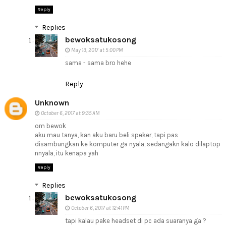
Reply
Replies
bewoksatukosong
May 13, 2017 at 5:00 PM
sama - sama bro hehe
Reply
Unknown
October 6, 2017 at 9:35 AM
om bewok
aku mau tanya, kan aku baru beli speker, tapi pas
disambungkan ke komputer ga nyala, sedangakn kalo dilaptop
nnyala, itu kenapa yah
Reply
Replies
bewoksatukosong
October 6, 2017 at 12:41 PM
tapi kalau pake headset di pc ada suaranya ga ?