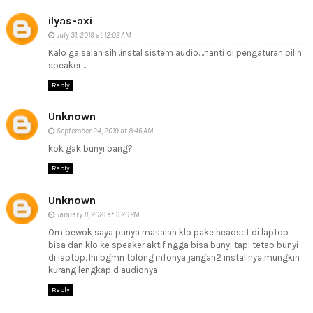
ilyas-axi
July 31, 2019 at 12:02 AM
Kalo ga salah sih .instal sistem audio....nanti di pengaturan pilih
speaker ...
Reply
Unknown
September 24, 2019 at 8:46 AM
kok gak bunyi bang?
Reply
Unknown
January 11, 2021 at 11:20 PM
Om bewok saya punya masalah klo pake headset di laptop
bisa dan klo ke speaker aktif ngga bisa bunyi tapi tetap bunyi
di laptop. Ini bgmn tolong infonya jangan2 installnya mungkin
kurang lengkap d audionya
Reply