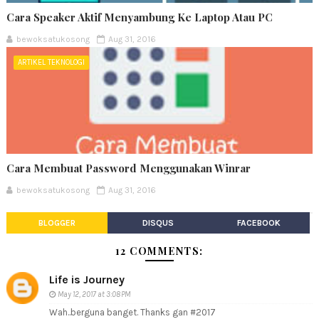
Cara Speaker Aktif Menyambung Ke Laptop Atau PC
bewoksatukosong
Aug 31, 2016
ARTIKEL TEKNOLOGI
Cara Membuat Password Menggunakan Winrar
bewoksatukosong
Aug 31, 2016
BLOGGER
DISQUS
FACEBOOK
12 COMMENTS:
Life is Journey
May 12, 2017 at 3:08 PM
Wah..berguna banget. Thanks gan #2017