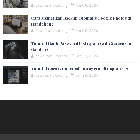
bewoksatukosong
Apr 06, 2025
Cara Mematikan Backup Otomatis Google Photos di
Handphone
bewoksatukosong
Apr 06, 2025
Tutorial Ganti Password Instagram (with Screenshot
Gambar)
bewoksatukosong
Jan 29, 2025
Tutorial Cara Ganti Email Instagram di Laptop / PC
bewoksatukosong
Jan 29, 2025