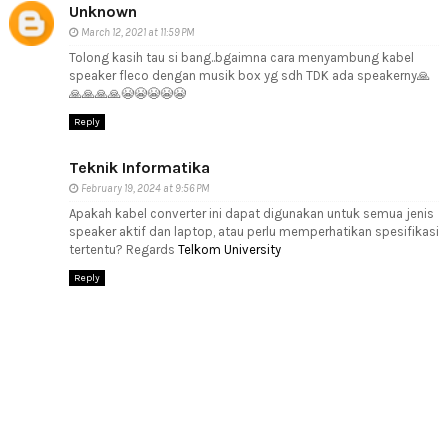
Unknown
March 12, 2021 at 11:59 PM
Tolong kasih tau si bang..bgaimna cara menyambung kabel
speaker fleco dengan musik box yg sdh TDK ada speakerny🙏
🙏🙏🙏🙏😭😭😭😭😭
Reply
Teknik Informatika
February 19, 2024 at 9:56 PM
Apakah kabel converter ini dapat digunakan untuk semua jenis
speaker aktif dan laptop, atau perlu memperhatikan spesifikasi
tertentu? Regards
Telkom University
Reply