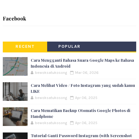
Facebook
RECENT
POPULAR
Cara Mengganti Bahasa Suara Google Maps ke Bahasa
Indonesia di Android
bewoksatukosong
Mar 06, 2026
Cara Melihat Video / Foto Instagram yang sudah kamu
LIKE
bewoksatukosong
Apr 06, 2025
Cara Mematikan Backup Otomatis Google Photos di
Handphone
bewoksatukosong
Apr 06, 2025
Tutorial Ganti Password Instagram (with Screenshot