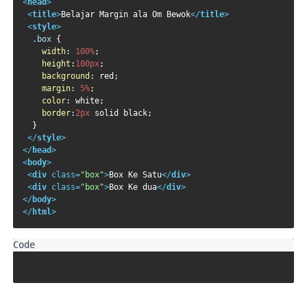
<
head
>
<
title
>
Belajar Margin ala Om Bewok
</
title
>
<
style
>
.box
 {

width
: 
100%
;

height
:
100px
;

background
: red;

margin
: 
5%
;

color
: white;

border
:
2px
 solid black;

  }

</
style
>
</
head
>
<
body
>
<
div
class
=
"box"
>
Box Ke Satu
</
div
>
<
div
class
=
"box"
>
Box Ke dua
</
div
>
</
body
>
</
html
>