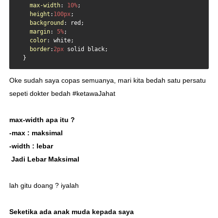
max-width
: 
10%
;

height
:
100px
;

background
: red;

margin
: 
5%
;

color
: white;

border
:
2px
 solid black;

  }
Oke sudah saya copas semuanya, mari kita bedah satu persatu
sepeti dokter bedah #ketawaJahat
max-width apa itu ?
-max : maksimal
-width : lebar
Jadi Lebar Maksimal
lah gitu doang ? iyalah
Seketika ada anak muda kepada saya