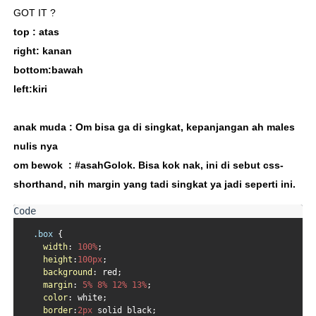
GOT IT ?
top : atas
right: kanan
bottom:bawah
left:kiri
anak muda : Om bisa ga di singkat, kepanjangan ah males
nulis nya
om bewok : #asahGolok. Bisa kok nak, ini di sebut css-
shorthand, nih margin yang tadi singkat ya jadi seperti ini.
.box
 {

width
: 
100%
;

height
:
100px
;

background
: red;

margin
: 
5%
8%
12%
13%
;

color
: white;

border
:
2px
 solid black;
