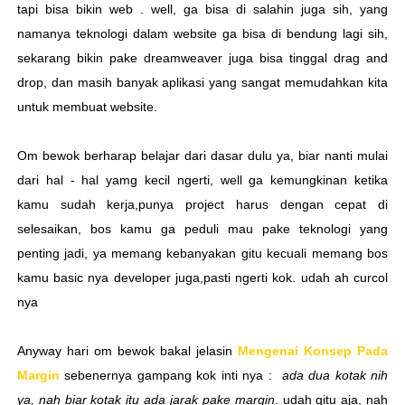
tapi bisa bikin web . well, ga bisa di salahin juga sih, yang
namanya teknologi dalam website ga bisa di bendung lagi sih,
sekarang bikin pake dreamweaver juga bisa tinggal drag and
drop, dan masih banyak aplikasi yang sangat memudahkan kita
untuk membuat website.
Om bewok berharap belajar dari dasar dulu ya, biar nanti mulai
dari hal - hal yamg kecil ngerti, well ga kemungkinan ketika
kamu sudah kerja,punya project harus dengan cepat di
selesaikan, bos kamu ga peduli mau pake teknologi yang
penting jadi, ya memang kebanyakan gitu kecuali memang bos
kamu basic nya developer juga,pasti ngerti kok. udah ah curcol
nya
Anyway hari om bewok bakal jelasin
Mengenai Konsep Pada
Margin
sebenernya gampang kok inti nya :
ada dua kotak nih
ya, nah biar kotak itu ada jarak pake margin
. udah gitu aja, nah