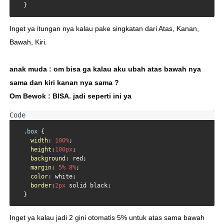
  }
Inget ya itungan nya kalau pake singkatan dari Atas, Kanan,
Bawah, Kiri.
anak muda : om bisa ga kalau aku ubah atas bawah nya
sama dan kiri kanan nya sama ?
Om Bewok : BISA. jadi seperti ini ya
.box
 {

width
: 
100%
;

height
:
100px
;

background
: red;

margin
: 
5%
8%
;

color
: white;

border
:
2px
 solid black;

  }
Inget ya kalau jadi 2 gini otomatis 5% untuk atas sama bawah