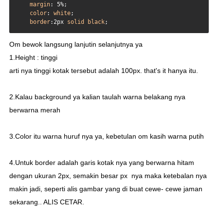
margin
: 5%;

color
: 
white
;

border
:2px
solid
black
;
Om bewok langsung lanjutin selanjutnya ya
1.Height : tinggi
arti nya tinggi kotak tersebut adalah 100px. that's it hanya itu.
2.Kalau background ya kalian taulah warna belakang nya
berwarna merah
3.Color itu warna huruf nya ya, kebetulan om kasih warna putih
4.Untuk border adalah garis kotak nya yang berwarna hitam
dengan ukuran 2px, semakin besar px nya maka ketebalan nya
makin jadi, seperti alis gambar yang di buat cewe- cewe jaman
sekarang.. ALIS CETAR.