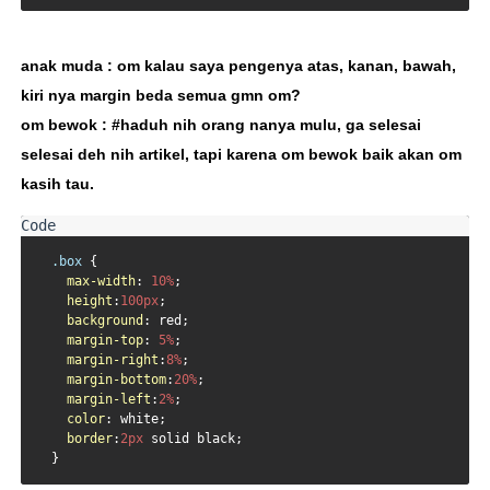
anak muda : om kalau saya pengenya atas, kanan, bawah,
kiri nya margin beda semua gmn om?
om bewok : #haduh nih orang nanya mulu, ga selesai
selesai deh nih artikel, tapi karena om bewok baik akan om
kasih tau.
.box
 {

max-width
: 
10%
;

height
:
100px
;

background
: red;

margin-top
: 
5%
;

margin-right
:
8%
;

margin-bottom
:
20%
;

margin-left
:
2%
;

color
: white;

border
:
2px
 solid black;
