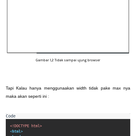
Gambar 1,2 Tidak sampai ujung browser
Tapi Kalau hanya menggunaakan width tidak pake max nya
maka akan seperti ini :
<!DOCTYPE html>
<
html
>