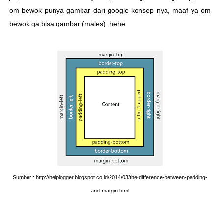
om bewok punya gambar dari google konsep nya, maaf ya om
bewok ga bisa gambar (males). hehe
Sumber : http://helplogger.blogspot.co.id/2014/03/the-difference-between-padding-
and-margin.html