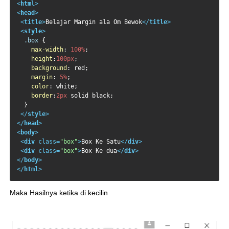
<
html
>
<
head
>
<
title
>
Belajar Margin ala Om Bewok
</
title
>
<
style
>
.box
 {

max-width
: 
100%
;

height
:
100px
;

background
: red;

margin
: 
5%
;

color
: white;

border
:
2px
 solid black;

  }

</
style
>
</
head
>
<
body
>
<
div
class
=
"box"
>
Box Ke Satu
</
div
>
<
div
class
=
"box"
>
Box Ke dua
</
div
>
</
body
>
</
html
>
Maka Hasilnya ketika di kecilin