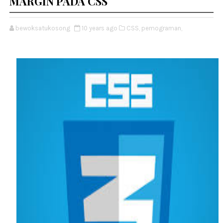
MARGIN PADA CSS
bewoksatukosong
10 years ago
CSS,
pemograman,