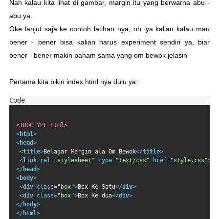
Nah kalau kita lihat di gambar, margin itu yang berwarna abu -
abu ya.
Oke lanjut saja ke contoh latihan nya, oh iya kalian kalau mau
bener - bener bisa kalian harus experiment sendiri ya, biar
bener - bener makin paham sama yang om bewok jelasin
Pertama kita bikin index.html nya dulu ya :
<!DOCTYPE html>
<
html
>
<
head
>
<
title
>
Belajar Margin ala Om Bewok
</
title
>
<
link
rel
=
"stylesheet"
type
=
"text/css"
href
=
"style.css"
>
</
head
>
<
body
>
<
div
class
=
"box"
>
Box Ke Satu
</
div
>
<
div
class
=
"box"
>
Box Ke dua
</
div
>
</
body
>
</
html
>