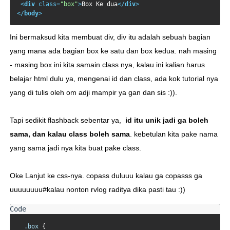
<
div
class
=
"box"
>
Box Ke dua
</
div
>
</
body
>
Ini bermaksud kita membuat div, div itu adalah sebuah bagian
yang mana ada bagian box ke satu dan box kedua. nah masing
- masing box ini kita samain class nya, kalau ini kalian harus
belajar html dulu ya, mengenai id dan class, ada kok tutorial nya
yang di tulis oleh om adji mampir ya gan dan sis :)).
Tapi sedikit flashback sebentar ya,
id itu unik jadi ga boleh
sama, dan kalau class boleh sama
. kebetulan kita pake nama
yang sama jadi nya kita buat pake class.
Oke Lanjut ke css-nya. copass duluuu kalau ga copasss ga
uuuuuuuu#kalau nonton rvlog raditya dika pasti tau :))
.box
 {
