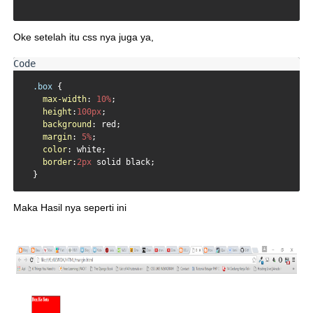
Oke setelah itu css nya juga ya,
.box
 {

max-width
: 
10%
;

height
:
100px
;

background
: red;

margin
: 
5%
;

color
: white;

border
:
2px
 solid black;

  }
Maka Hasil nya seperti ini