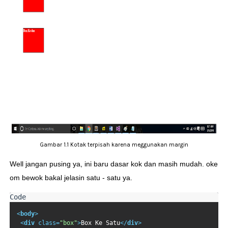
Gambar 1.1 Kotak terpisah karena meggunakan margin
Well jangan pusing ya, ini baru dasar kok dan masih mudah. oke
om bewok bakal jelasin satu - satu ya.
<
body
>
<
div
class
=
"box"
>
Box Ke Satu
</
div
>