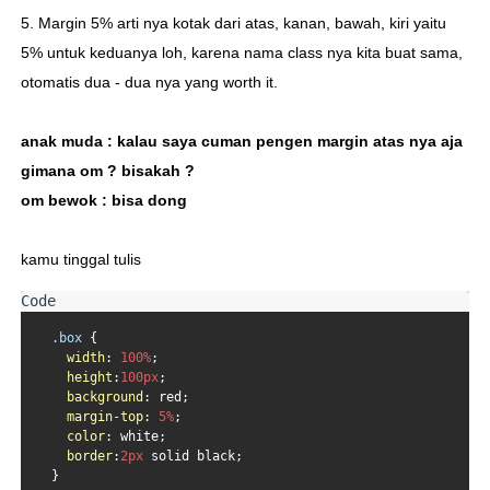
5. Margin 5% arti nya kotak dari atas, kanan, bawah, kiri yaitu
5% untuk keduanya loh, karena nama class nya kita buat sama,
otomatis dua - dua nya yang worth it.
anak muda : kalau saya cuman pengen margin atas nya aja
gimana om ? bisakah ?
om bewok : bisa dong
kamu tinggal tulis
.box
 {

width
: 
100%
;

height
:
100px
;

background
: red;

margin-top
: 
5%
;

color
: white;

border
:
2px
 solid black;

  }