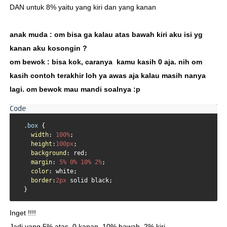
DAN untuk 8% yaitu yang kiri dan yang kanan
anak muda : om bisa ga kalau atas bawah kiri aku isi yg
kanan aku kosongin ?
om bewok : bisa kok, caranya kamu kasih 0 aja. nih om
kasih contoh terakhir loh ya awas aja kalau masih nanya
lagi. om bewok mau mandi soalnya :p
.box
 {

width
: 
100%
;

height
:
100px
;

background
: red;

margin
: 
5%
0%
10%
2%
;

color
: white;

border
:
2px
 solid black;

  }
Inget !!!!
Jadi yang 5% atas, 0 kanan, 10% bawah, 2% kiri.