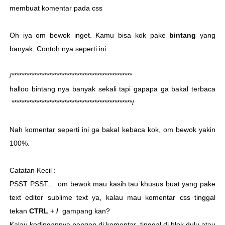
membuat komentar pada css
Oh iya om bewok inget. Kamu bisa kok pake
bintang
yang
banyak. Contoh nya seperti ini.
/************************************************
halloo bintang nya banyak sekali tapi gapapa ga bakal terbaca
************************************************/
Nah komentar seperti ini ga bakal kebaca kok, om bewok yakin
100%.
Catatan Kecil :
PSST PSST... om bewok mau kasih tau khusus buat yang pake
text editor sublime text ya, kalau mau komentar css tinggal
tekan
CTRL
+
/
gampang kan?
Kalau kodingannya pengen di komentar, tinggal di blok dulu atau