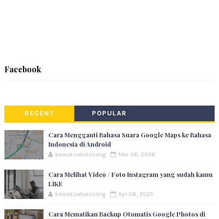
Facebook
RECENT
POPULAR
Cara Mengganti Bahasa Suara Google Maps ke Bahasa
Indonesia di Android
bewoksatukosong
Mar 06, 2026
Cara Melihat Video / Foto Instagram yang sudah kamu
LIKE
bewoksatukosong
Apr 06, 2025
Cara Mematikan Backup Otomatis Google Photos di