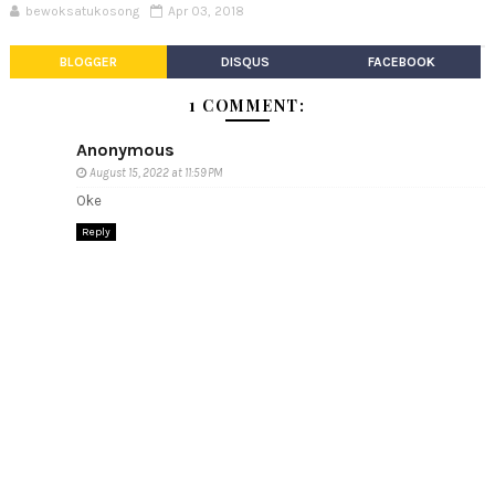
bewoksatukosong
Apr 03, 2018
BLOGGER
DISQUS
FACEBOOK
1 COMMENT:
Anonymous
August 15, 2022 at 11:59 PM
Oke
Reply