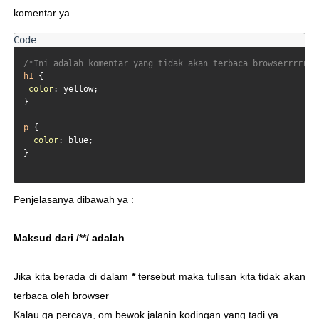
komentar ya.
/*Ini adalah komentar yang tidak akan terbaca browserrrrrr*
h1
 {

color
: yellow;

}

p
 {

color
: blue;

}

Penjelasanya dibawah ya :
Maksud dari /**/ adalah
Jika kita berada di dalam
*
tersebut maka tulisan kita tidak akan
terbaca oleh browser
Kalau ga percaya, om bewok jalanin kodingan yang tadi ya.