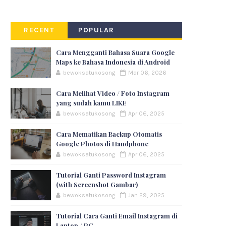
RECENT
POPULAR
Cara Mengganti Bahasa Suara Google
Maps ke Bahasa Indonesia di Android
bewoksatukosong
Mar 06, 2026
Cara Melihat Video / Foto Instagram
yang sudah kamu LIKE
bewoksatukosong
Apr 06, 2025
Cara Mematikan Backup Otomatis
Google Photos di Handphone
bewoksatukosong
Apr 06, 2025
Tutorial Ganti Password Instagram
(with Screenshot Gambar)
bewoksatukosong
Jan 29, 2025
Tutorial Cara Ganti Email Instagram di
Laptop / PC