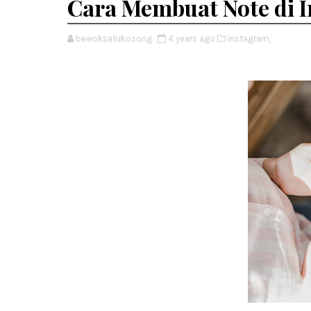
Cara Membuat Note di 
bewoksatukosong
4 years ago
instagram,