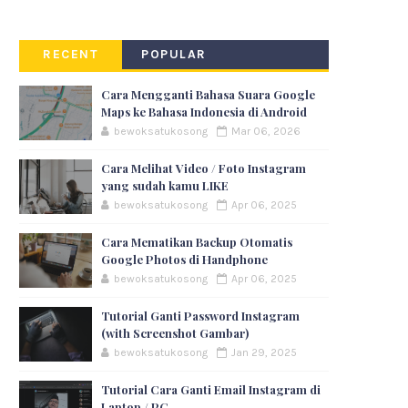
RECENT
POPULAR
Cara Mengganti Bahasa Suara Google
Maps ke Bahasa Indonesia di Android
bewoksatukosong
Mar 06, 2026
Cara Melihat Video / Foto Instagram
yang sudah kamu LIKE
bewoksatukosong
Apr 06, 2025
Cara Mematikan Backup Otomatis
Google Photos di Handphone
bewoksatukosong
Apr 06, 2025
Tutorial Ganti Password Instagram
(with Screenshot Gambar)
bewoksatukosong
Jan 29, 2025
Tutorial Cara Ganti Email Instagram di
Laptop / PC