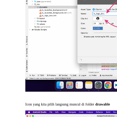
Icon yang kita pilih langsung muncul di folder
drawable