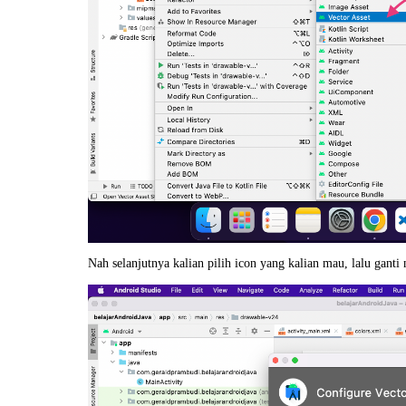
Nah selanjutnya kalian pilih icon yang kalian mau, lalu gan