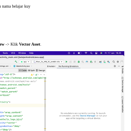
n nama belajar kuy
ew
-> Klik
Vector Asset
.