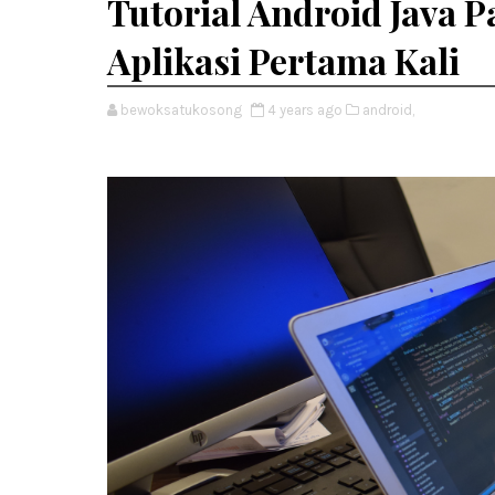
Tutorial Android Java P
Aplikasi Pertama Kali
bewoksatukosong
4 years ago
android,