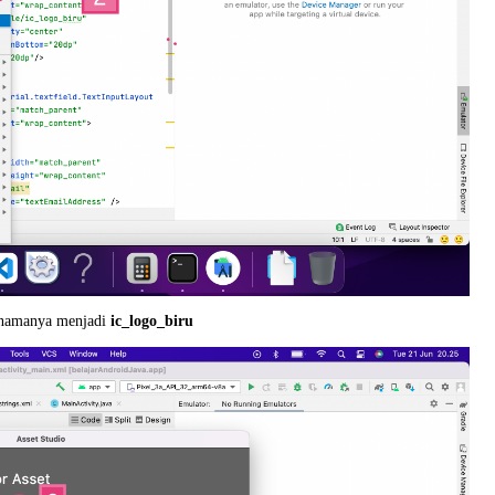
ti namanya menjadi
ic_logo_biru