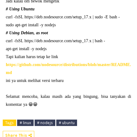
Jadi kalau om bewok mengetik
# Using Ubuntu
curl -fsSL https://deb.nodesource.com/setup_17.x | sudo -E bash -
sudo apt-get install -y nodejs
# Using Debian, as root
curl -fsSL https://deb.nodesource.com/setup_17.x | bash -
apt-get install -y nodejs
Tapi kalian harus tetap ke link
https://github.com/nodesource/distributions/blob/master/README.
md
ini ya untuk melihat versi terbaru
Selamat mencoba, kalau masih ada yang bingung, bisa tanyakan di
komentar ya 😁😁
Tags
# linux
# nodejs
# ubuntu
Share This