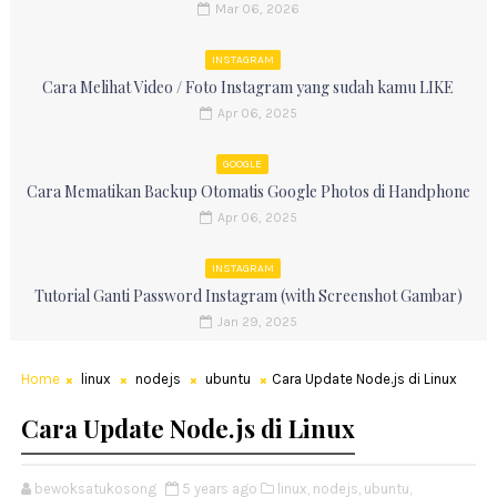
Mar 06, 2026
INSTAGRAM
Cara Melihat Video / Foto Instagram yang sudah kamu LIKE
Apr 06, 2025
GOOGLE
Cara Mematikan Backup Otomatis Google Photos di Handphone
Apr 06, 2025
INSTAGRAM
Tutorial Ganti Password Instagram (with Screenshot Gambar)
Jan 29, 2025
Home
linux
nodejs
ubuntu
Cara Update Node.js di Linux
Cara Update Node.js di Linux
bewoksatukosong
5 years ago
linux,
nodejs,
ubuntu,