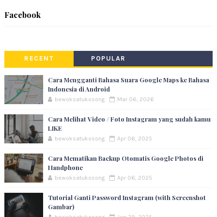
Facebook
RECENT
POPULAR
Cara Mengganti Bahasa Suara Google Maps ke Bahasa
Indonesia di Android
bewoksatukosong
Mar 06, 2026
Cara Melihat Video / Foto Instagram yang sudah kamu
LIKE
bewoksatukosong
Apr 06, 2025
Cara Mematikan Backup Otomatis Google Photos di
Handphone
bewoksatukosong
Apr 06, 2025
Tutorial Ganti Password Instagram (with Screenshot
Gambar)