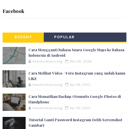
Facebook
RECENT
POPULAR
Cara Mengganti Bahasa Suara Google Maps ke Bahasa
Indonesia di Android
bewoksatukosong
Mar 06, 2026
Cara Melihat Video / Foto Instagram yang sudah kamu
LIKE
bewoksatukosong
Apr 06, 2025
Cara Mematikan Backup Otomatis Google Photos di
Handphone
bewoksatukosong
Apr 06, 2025
Tutorial Ganti Password Instagram (with Screenshot
Gambar)