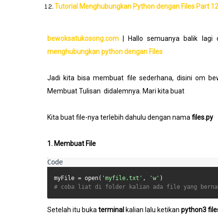
Tutorial Menghubungkan Python dengan Files Part 1
bewoksatukosong.com
| Hallo semuanya balik lagi
menghubungkan python dengan Files
Jadi kita bisa membuat file sederhana, disini om
Membuat Tulisan didalemnya. Mari kita buat
Kita buat file-nya terlebih dahulu dengan nama
files.py
1. Membuat File
myFile
 = open(
'myfile.txt'
, 
'w'
# coba liat di folder kalian ada file yang berna
Setelah itu buka
terminal
kalian lalu ketikan
python3 file