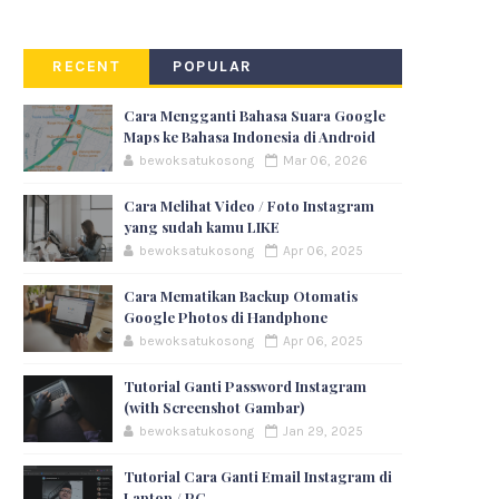
RECENT
POPULAR
Cara Mengganti Bahasa Suara Google
Maps ke Bahasa Indonesia di Android
bewoksatukosong
Mar 06, 2026
Cara Melihat Video / Foto Instagram
yang sudah kamu LIKE
bewoksatukosong
Apr 06, 2025
Cara Mematikan Backup Otomatis
Google Photos di Handphone
bewoksatukosong
Apr 06, 2025
Tutorial Ganti Password Instagram
(with Screenshot Gambar)
bewoksatukosong
Jan 29, 2025
Tutorial Cara Ganti Email Instagram di
Laptop / PC