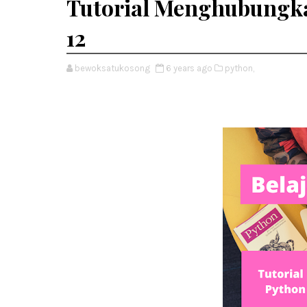
Tutorial Menghubungka
12
bewoksatukosong
6 years ago
python,