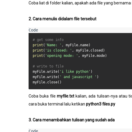
Coba liat di folder kalian, apakah ada file yang bernama
2. Cara menulis didalam file tersebut
# get some info
print
(
'Name: '
print
(
'is closed: '
print
(
'opening mode: '
, myFile.mode)

# write to file
myFile.write(
'i like python'
)

myFile.write(
' and javascript '
)

myFile.close()
Coba buka file
myfile.txt
kalian, ada tulisan-nya atau t
cara buka terminal lalu ketikan
python3 files.py
3. Cara menambahkan tulisan yang sudah ada