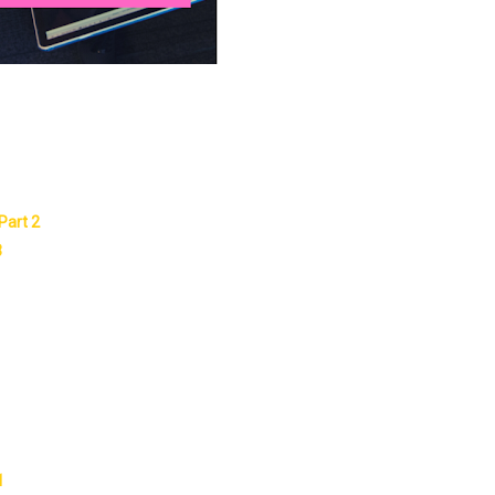
Part 2
3
1