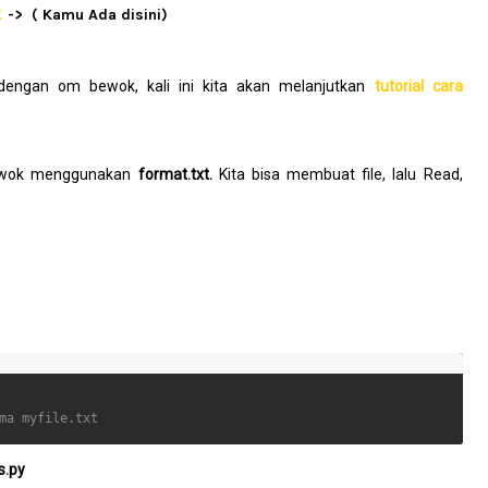
2
-> ( Kamu Ada disini)
 dengan om bewok, kali ini kita akan melanjutkan
tutorial cara
 bewok menggunakan
format.txt.
Kita bisa membuat file, lalu Read,
ma myfile.txt
s.py