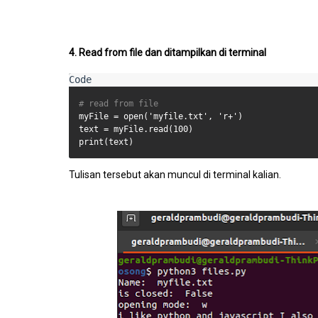
4. Read from file dan ditampilkan di terminal
# read from file
myFile = open('myfile.txt', 'r+')

text = myFile.read(100)

print(text)
Tulisan tersebut akan muncul di terminal kalian.