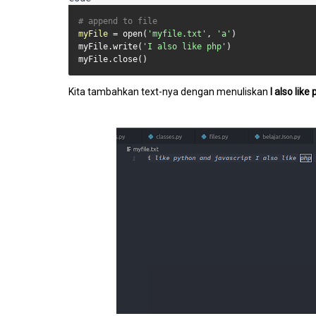
# append to file
myFile
 = open(
'myfile.txt'
, 
'a'
)

myFile.write(
'I also like php'
)

myFile.close()
Kita tambahkan text-nya dengan menuliskan
I also like