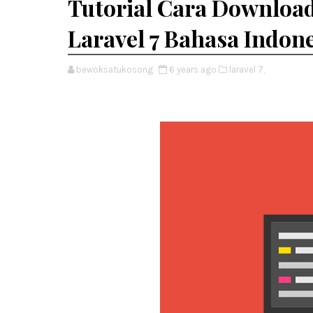
Tutorial Cara Download 
Laravel 7 Bahasa Indone
bewoksatukosong
6 years ago
laravel 7,