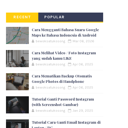
RECENT
POPULAR
Cara Mengganti Bahasa Suara Google
Maps ke Bahasa Indonesia di Android
bewoksatukosong
Mar 06, 2026
Cara Melihat Video / Foto Instagram
yang sudah kamu LIKE
bewoksatukosong
Apr 06, 2025
Cara Mematikan Backup Otomatis
Google Photos di Handphone
bewoksatukosong
Apr 06, 2025
Tutorial Ganti Password Instagram
(with Screenshot Gambar)
bewoksatukosong
Jan 29, 2025
Tutorial Cara Ganti Email Instagram di
Laptop / PC