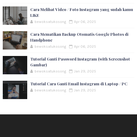
Cara Melihat Video / Foto Instagram yang sudah kamu
LIKE
bewoksatukosong
Apr 06, 2025
Cara Mematikan Backup Otomatis Google Photos di
Handphone
bewoksatukosong
Apr 06, 2025
Tutorial Ganti Password Instagram (with Screenshot
Gambar)
bewoksatukosong
Jan 29, 2025
Tutorial Cara Ganti Email Instagram di Laptop / PC
bewoksatukosong
Jan 29, 2025