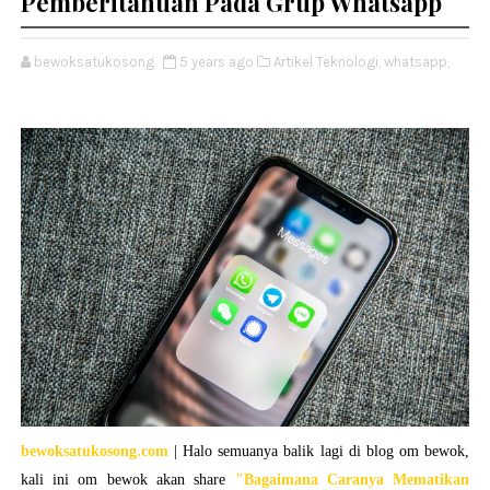
Pemberitahuan Pada Grup Whatsapp
bewoksatukosong
5 years ago
Artikel Teknologi,
whatsapp,
bewoksatukosong.com
| Halo semuanya balik lagi di blog om bewok,
kali ini om bewok akan share
"
Bagaimana Caranya Mematikan