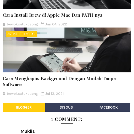
Cara Install Brew di Apple Mac Dan PATH nya
bewoksatukosong
Jan 04, 2022
ARTIKEL TEKNOLOGI
Cara Menghapus Background Dengan Mudah Tanpa
Software
bewoksatukosong
Jul 13, 2021
BLOGGER
DISQUS
FACEBOOK
1 COMMENT:
Muklis