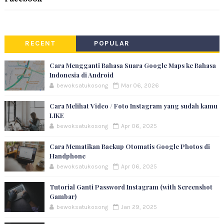
RECENT
POPULAR
Cara Mengganti Bahasa Suara Google Maps ke Bahasa
Indonesia di Android
bewoksatukosong
Mar 06, 2026
Cara Melihat Video / Foto Instagram yang sudah kamu
LIKE
bewoksatukosong
Apr 06, 2025
Cara Mematikan Backup Otomatis Google Photos di
Handphone
bewoksatukosong
Apr 06, 2025
Tutorial Ganti Password Instagram (with Screenshot
Gambar)
bewoksatukosong
Jan 29, 2025