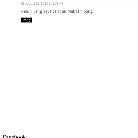
August 28, 2020 at 3:32 AM
Nah.ini yang saya cari cari. Makasih bang.
Reply
Facebook