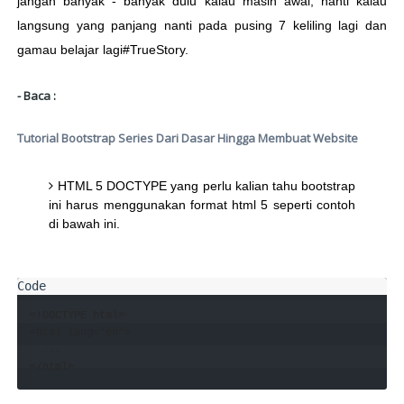
jangan banyak - banyak dulu kalau masih awal, nanti kalau
langsung yang panjang nanti pada pusing 7 keliling lagi dan
gamau belajar lagi#TrueStory.
- Baca :
Tutorial Bootstrap Series Dari Dasar Hingga Membuat Website
HTML 5 DOCTYPE yang perlu kalian tahu bootstrap
ini harus menggunakan format html 5 seperti contoh
di bawah ini.
<!DOCTYPE html>

<html lang="en">

  ...
