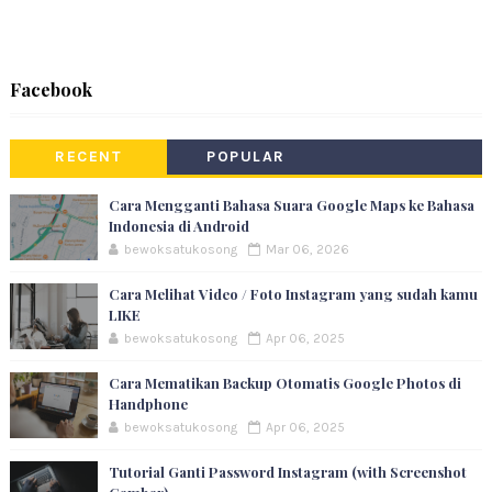
Facebook
RECENT
POPULAR
Cara Mengganti Bahasa Suara Google Maps ke Bahasa
Indonesia di Android
bewoksatukosong
Mar 06, 2026
Cara Melihat Video / Foto Instagram yang sudah kamu
LIKE
bewoksatukosong
Apr 06, 2025
Cara Mematikan Backup Otomatis Google Photos di
Handphone
bewoksatukosong
Apr 06, 2025
Tutorial Ganti Password Instagram (with Screenshot