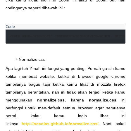
Jika kamu tidak ingin di zoom in atau di zoom out nah
codinganya seperti dibawah ini :
Normalize.css
Apa lagi tuh ? nah ini fungsi yang penting, Pernah ga sih kamu
ketika membuat website, ketika di browser google chrome
tampilanya bagus tapi ketika kamu lihat di mozzila firefox
tampilanya berantakan. nah ini tidak akan terjadi ketika kamu
menggunakan
normalize.css
, karena
normalize.css
ini
berfungsi untuk men-default semua browser agar semuanya
netral. kalau kamu ingin lihat ini
linknya
http://necolas.github.io/normalize.css/
. Nanti bakal