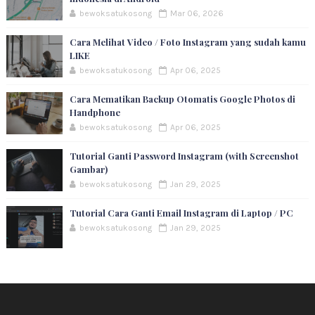
bewoksatukosong
Mar 06, 2026
Cara Melihat Video / Foto Instagram yang sudah kamu
LIKE
bewoksatukosong
Apr 06, 2025
Cara Mematikan Backup Otomatis Google Photos di
Handphone
bewoksatukosong
Apr 06, 2025
Tutorial Ganti Password Instagram (with Screenshot
Gambar)
bewoksatukosong
Jan 29, 2025
Tutorial Cara Ganti Email Instagram di Laptop / PC
bewoksatukosong
Jan 29, 2025