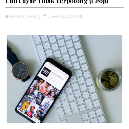
Full Layar Tidak Terpotong (Crop)
bewoksatukosong
5 years ago
tiktok,