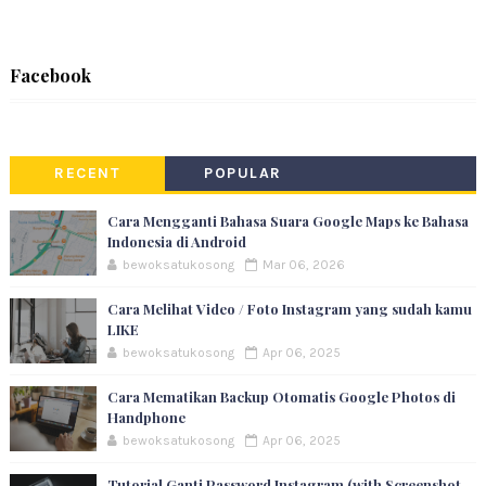
Facebook
RECENT
POPULAR
Cara Mengganti Bahasa Suara Google Maps ke Bahasa
Indonesia di Android
bewoksatukosong
Mar 06, 2026
Cara Melihat Video / Foto Instagram yang sudah kamu
LIKE
bewoksatukosong
Apr 06, 2025
Cara Mematikan Backup Otomatis Google Photos di
Handphone
bewoksatukosong
Apr 06, 2025
Tutorial Ganti Password Instagram (with Screenshot