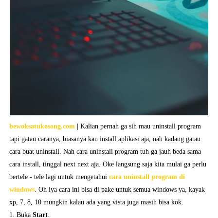
bewoksatukosong.com
| Kalian pernah ga sih mau uninstall program
tapi gatau caranya, biasanya kan install aplikasi aja, nah kadang gatau
cara buat uninstall. Nah cara uninstall program tuh ga jauh beda sama
cara install, tinggal next next aja. Oke langsung saja kita mulai ga perlu
bertele - tele lagi untuk mengetahui
cara uninstall program di
windows
. Oh iya cara ini bisa di pake untuk semua windows ya, kayak
xp, 7, 8, 10 mungkin kalau ada yang vista juga masih bisa kok.
1. Buka
Start
.