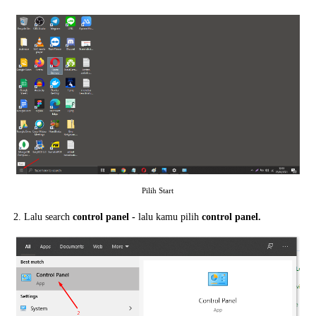
Pilih Start
2. Lalu search
control panel -
lalu kamu pilih
control panel.