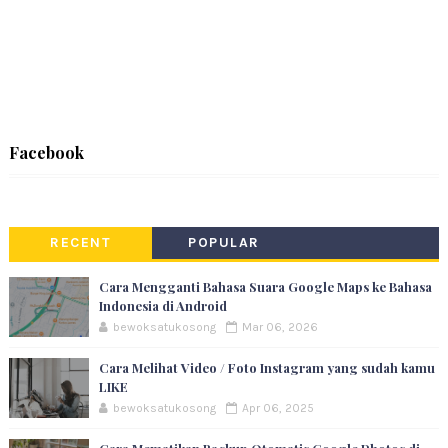
Facebook
RECENT
POPULAR
Cara Mengganti Bahasa Suara Google Maps ke Bahasa
Indonesia di Android
bewoksatukosong
Mar 06, 2026
Cara Melihat Video / Foto Instagram yang sudah kamu
LIKE
bewoksatukosong
Apr 06, 2025