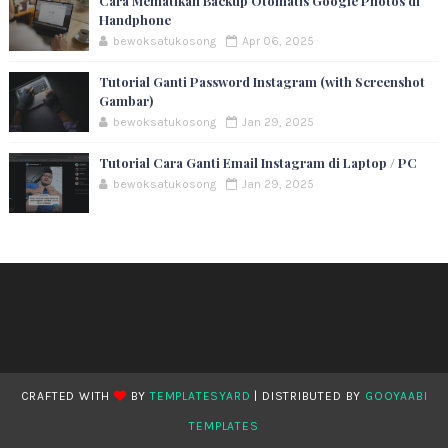
Cara Mematikan Backup Otomatis Google Photos di
Handphone
bewoksatukosong
Apr 06, 2025
Tutorial Ganti Password Instagram (with Screenshot
Gambar)
bewoksatukosong
Jan 29, 2025
Tutorial Cara Ganti Email Instagram di Laptop / PC
bewoksatukosong
Jan 29, 2025
CRAFTED WITH
BY
TEMPLATESYARD
| DISTRIBUTED BY
GOOYAABI
TEMPLATES