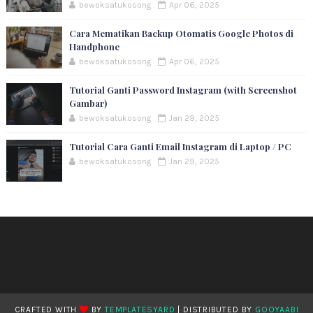
bewoksatukosong
Apr 06, 2025
Cara Mematikan Backup Otomatis Google Photos di
Handphone
bewoksatukosong
Apr 06, 2025
Tutorial Ganti Password Instagram (with Screenshot
Gambar)
bewoksatukosong
Jan 29, 2025
Tutorial Cara Ganti Email Instagram di Laptop / PC
bewoksatukosong
Jan 29, 2025
CRAFTED WITH
BY
TEMPLATESYARD
| DISTRIBUTED BY
GOOYAABI